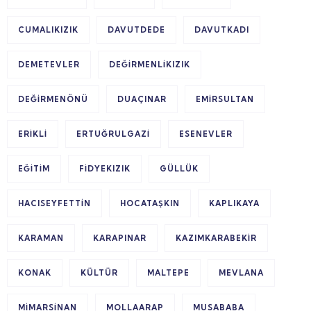
CUMALIKIZIK
DAVUTDEDE
DAVUTKADI
DEMETEVLER
DEĞIRMENLIKIZIK
DEĞIRMENÖNÜ
DUAÇINAR
EMIRSULTAN
ERIKLI
ERTUĞRULGAZI
ESENEVLER
EĞITIM
FIDYEKIZIK
GÜLLÜK
HACISEYFETTIN
HOCATAŞKIN
KAPLIKAYA
KARAMAN
KARAPINAR
KAZIMKARABEKIR
KONAK
KÜLTÜR
MALTEPE
MEVLANA
MIMARSINAN
MOLLAARAP
MUSABABA