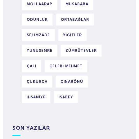
MOLLAARAP
MUSABABA
ODUNLUK
ORTABAĞLAR
SELIMZADE
YIĞITLER
YUNUSEMRE
ZÜMRÜTEVLER
ÇALI
ÇELEBI MEHMET
ÇUKURCA
ÇINARÖNÜ
İHSANIYE
İSABEY
SON YAZILAR