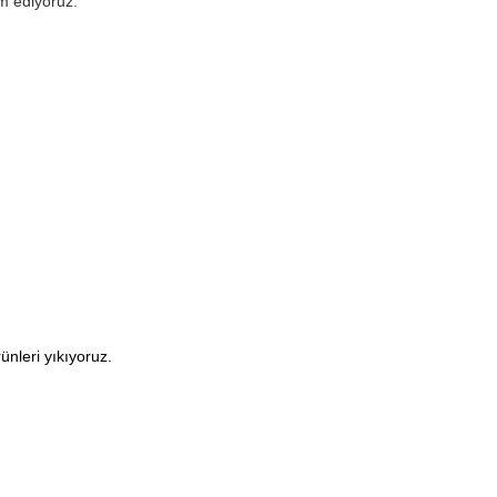
im ediyoruz.
nleri yıkıyoruz.