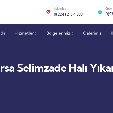
Fabrika
Gsm
0(53
0(224) 215 4 333
zda
Hizmetler
Bölgelerimiz
Galerimiz
İ
rsa Selimzade Halı Yık