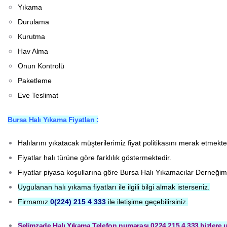
Yıkama
Durulama
Kurutma
Hav Alma
Onun Kontrolü
Paketleme
Eve Teslimat
Bursa Halı Yıkama Fiyatları :
Halılarını yıkatacak müşterilerimiz fiyat politikasını merak etmekte
Fiyatlar halı türüne göre farklılık göstermektedir.
Fiyatlar piyasa koşullarına göre Bursa Halı Yıkamacılar Derneğim
Uygulanan halı yıkama fiyatları ile ilgili bilgi almak isterseniz.
Firmamız
0(224) 215 4 333
ile iletişime geçebilirsiniz.
Selimzade Halı Yıkama Telefon numarası 0224 215 4 333 bizlere ul