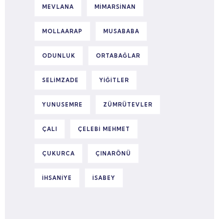
MEVLANA
MIMARSINAN
MOLLAARAP
MUSABABA
ODUNLUK
ORTABAĞLAR
SELIMZADE
YIĞITLER
YUNUSEMRE
ZÜMRÜTEVLER
ÇALI
ÇELEBI MEHMET
ÇUKURCA
ÇINARÖNÜ
İHSANIYE
İSABEY