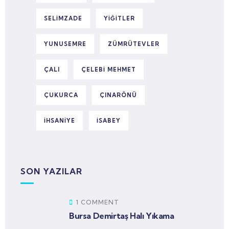
SELIMZADE
YIĞITLER
YUNUSEMRE
ZÜMRÜTEVLER
ÇALI
ÇELEBI MEHMET
ÇUKURCA
ÇINARÖNÜ
İHSANIYE
İSABEY
SON YAZILAR
1 COMMENT
Bursa Demirtaş Halı Yıkama