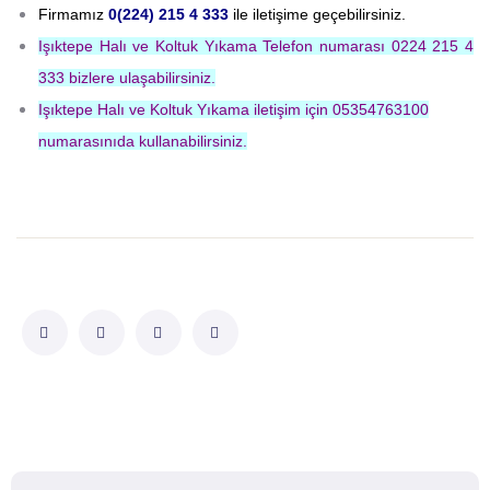
Firmamız
0(224) 215 4 333
ile iletişime geçebilirsiniz.
Işıktepe Halı ve Koltuk Yıkama Telefon numarası 0224 215 4
333 bizlere ulaşabilirsiniz.
Işıktepe Halı ve Koltuk Yıkama iletişim için 05354763100
numarasınıda kullanabilirsiniz.